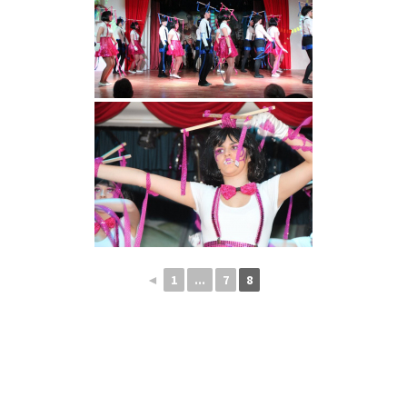
◄
1
...
7
8