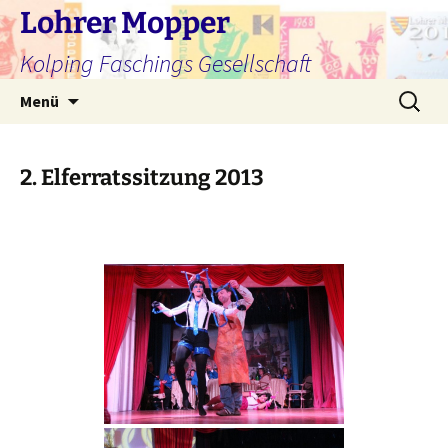
Zum
Lohrer Mopper
Inhalt
Kolping Faschings Gesellschaft
springen
Suchen
Menü
nach:
2. Elferratssitzung 2013