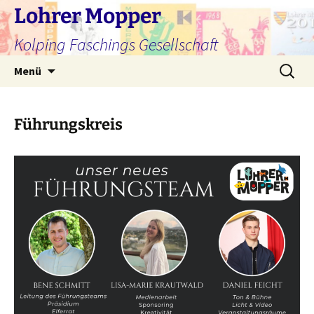
Zum
Lohrer Mopper
Inhalt
Kolping Faschings Gesellschaft
springen
Suchen
Menü
nach:
Führungskreis