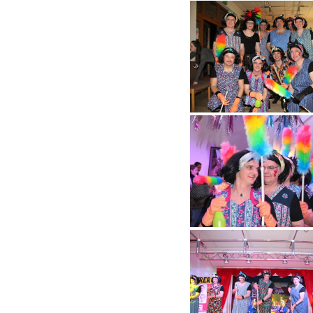
Tanzz
Mini 
Blaue
Rote 
Tanzm
Tanzd
Showt
Männer
Bütte
Ehren