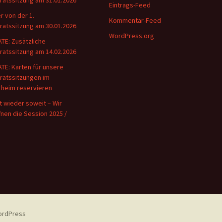
rratssitzung am 31.01.2026
Eintrags-Feed
er von der 1.
Kommentar-Feed
rratssitzung am 30.01.2026
WordPress.org
TE: Zusätzliche
rratssitzung am 14.02.2026
TE: Karten für unsere
rratssitzungen im
rheim reservieren
st wieder soweit – Wir
fnen die Session 2025 /
WordPress