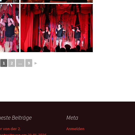
1
2
...
9
►
este Beiträge
Meta
er von der 2.
Anmelden