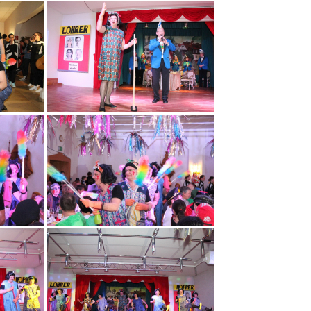
Franken
werge
Session 2018/2019
Prinzenpaare
Mopper
Session 2017/2018
Jugendprinzenpaare
 Garde
Session 2016/2017
Der Lohrer Dunnerkeil
Garde
Session 2015/2016
ariechen &
Session 2014/2015
uo
Session 2013/2014
anzgruppen
Session 2012/2013
ballett
Session 2011/2012
nredner
Session 2010/2011
des Andenken
Session 2009/2010