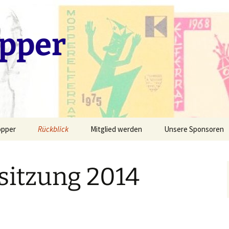
pper
opper
Rückblick
Mitglied werden
Unsere Sponsoren
ngskreis
Fotogalerie
Session 2024/2025
ssitzung 2014
tzungspräsidenten
Sessionsorden
Session 2023/2024
at
Liederhefte
Session 2022/2023
 hinter der Bühne
Ehrungen durch den
Session 2019/2020
Fastnachtsverband