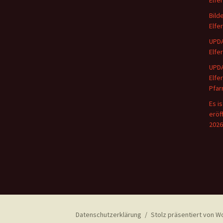
Elfe
Bild
Elfe
UPDA
Elfe
UPDA
Elfe
Pfar
Es i
eröf
2026
Datenschutzerklärung
Stolz präsentiert von 