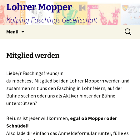
Zum
Lohrer Mopper
Inhalt
Kolping Faschings Gesellschaft
springen
Suchen
Menü
nach:
Mitglied werden
Liebe/r Faschingsfreund/in
du möchtest Mitglied bei den Lohrer Moppern werden und
zusammen mit uns den Fasching in Lohr feiern, auf der
Bühne stehen oder uns als Aktiver hinter der Bühne
unterstützen?
Bei uns ist jeder willkommen,
egal ob Mopper oder
Schnüdel!
Also lade dir einfach das Anmeldeformular runter, fülle es