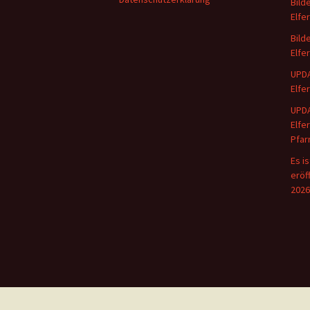
Bild
Elfe
Bild
Elfe
UPDA
Elfe
UPDA
Elfe
Pfar
Es i
eröf
2026