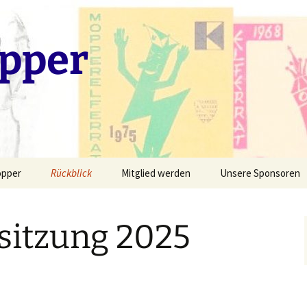
pper
opper
Rückblick
Mitglied werden
Unsere Sponsoren
ngskreis
Fotogalerie
Session 2024/2025
ssitzung 2025
tzungspräsidenten
Sessionsorden
Session 2023/2024
at
Liederhefte
Session 2022/2023
 hinter der Bühne
Ehrungen durch den
Session 2019/2020
Fastnachtsverband