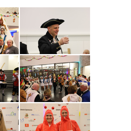
Franken
werge
Session 2018/2019
Prinzenpaare
Mopper
Session 2017/2018
Jugendprinzenpaare
 Garde
Session 2016/2017
Der Lohrer Dunnerkeil
Garde
Session 2015/2016
ariechen &
Session 2014/2015
uo
Session 2013/2014
anzgruppen
Session 2012/2013
ballett
Session 2011/2012
nredner
Session 2010/2011
des Andenken
Session 2009/2010