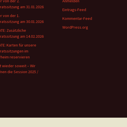
er von der 2.
Anmelden
rratssitzung am 31.01.2026
Eintrags-Feed
er von der 1.
Kommentar-Feed
rratssitzung am 30.01.2026
WordPress.org
TE: Zusätzliche
rratssitzung am 14.02.2026
TE: Karten für unsere
rratssitzungen im
rheim reservieren
st wieder soweit – Wir
fnen die Session 2025 /