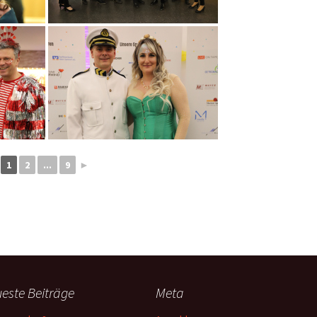
1
2
...
9
►
este Beiträge
Meta