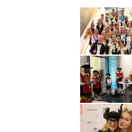
Tanzz
Mini 
Blaue
Rote 
Tanzm
Tanzd
Showt
Männer
Bütte
Ehren