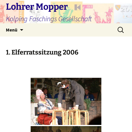
Zum
Lohrer Mopper
Inhalt
Kolping Faschings Gesellschaft
springen
Suchen
Menü
nach:
1. Elferratssitzung 2006