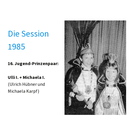
Die Session
1985
16. Jugend-Prinzenpaar:
Ulli I. + Michaela I.
(Ulrich Hübner und
Michaela Karpf)