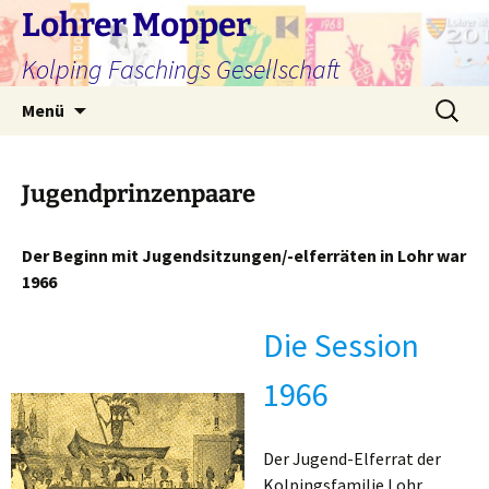
Zum
Lohrer Mopper
Inhalt
Kolping Faschings Gesellschaft
springen
Suchen
Menü
nach:
Jugendprinzenpaare
Der Beginn mit Jugendsitzungen/-elferräten in Lohr war
1966
Die Session
1966
Der Jugend-Elferrat der
Kolpingsfamilie Lohr