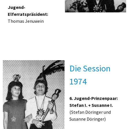
Jugend-
Elferratspräsident:
Thomas Jenuwein
Die Session
1974
6. Jugend-Prinzenpaar:
Stefan I. + Susanne I.
(Stefan Döringer und
Susanne Döringer)