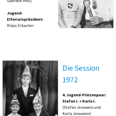
Gabriele Heß)
Jugend-
Elferratspräsident:
Klaus Erbacher
Die Session
1972
4. Jugend-Prinzenpaar:
Stefan I. + Karla I.
(Stefan Jenuwein und
Karla Jenuwein)