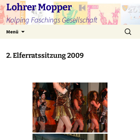
Zum
Lohrer Mopper
Inhalt
Kolping Faschings Gesellschaft
springen
Suchen
Menü
nach:
2. Elferratssitzung 2009