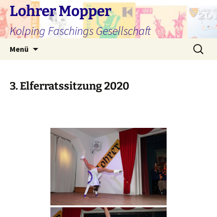
Zum
Lohrer Mopper
Inhalt
Kolping Faschings Gesellschaft
springen
Suchen
Menü
nach:
3. Elferratssitzung 2020