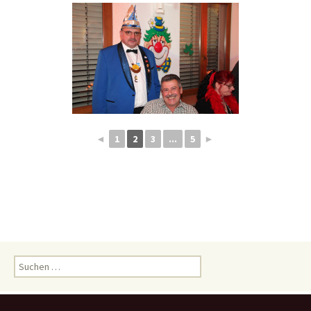
◄
1
2
3
...
5
►
Suchen
nach: