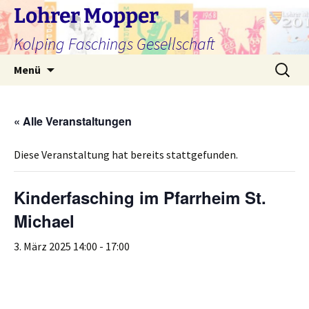
Zum
Lohrer Mopper
Inhalt
Kolping Faschings Gesellschaft
springen
Suchen
Menü
nach:
« Alle Veranstaltungen
Diese Veranstaltung hat bereits stattgefunden.
Kinderfasching im Pfarrheim St.
Michael
3. März 2025 14:00
-
17:00